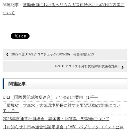
関連記事：
賛助会員におけるヘリウムガス供給不足への対応方策に
ついて
2022年度UTA研クロスチェック(DXN-20) 報告期限12/13
APT-T8アスベスト分析技能試験(技術者対象)
関連記事
st<…
UILI（国際民間試験所連合）」年会のご案内（1
「環境省 大森水・大気環境局長に対する要望活動の実施につい
て」ご…
2026年度通常社員総会 議案書・回答票・懇親会について
【お知らせ】日本適合性認定協会（JAB）パブリックコメント公開