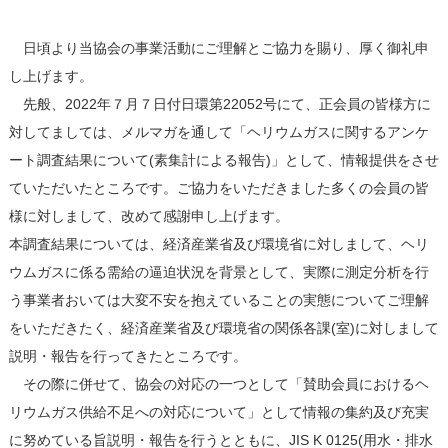
日頃より当協会の事業活動にご理解とご協力を賜り、厚く御礼申
し上げます。
先般、2022年７月７日付日環第22052号にて、正会員の皆様方に
対してましては、メルマガを通して「ヘリウムガスに関するアンケ
ート調査結果について(素集計による報告)」として、情報提供をさせ
ていただいたところです。ご協力をいただきました多くの会員の皆
様に対しまして、改めて感謝申し上げます。
本調査結果については、経済産業省及び環境省に対しまして、ヘリ
ウムガスに係る需給の逼迫状況を背景として、実際に測定分析を行
う事業者おいては大変不安を抱えていることの実態についてご理解
をいただきたく、経済産業省及び環境省の関係各課(室)に対しまして
説明・報告を行ってきたところです。
その際に併せて、協会の対応の一つとして「賛助会員におけるヘ
リウムガス供給不足への対応について」として情報の集約及び充実
に努めている旨説明・報告を行うとともに、JIS K 0125(用水・排水