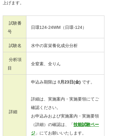
上げます。
試験番
日環124-24WM（日環-124）
号
試験名
水中の富栄養化成分分析
分析項
全窒素、全りん
目
申込み期限は 8
月23日(金)
です。
詳細は、実施案内・実施要領にてご
確認ください。
詳細
お申込みおよび実施案内・実施要領
（詳細）の確認は、「
技能試験ペー
ジ
」にてお願いいたします。