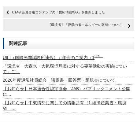
UTA研会員専用コンテンツの「技術情報WG」を更新しました
【環境省】「夏季の省エネルギーの取組について」
関連記事
st<…
UILI（国際民間試験所連合）」年会のご案内（1
「環境省 大森水・大気環境局長に対する要望活動の実施につい
て」ご…
2026年度通常社員総会 議案書・回答票・懇親会について
【お知らせ】日本適合性認定協会（JAB）パブリックコメント公開
に…
【お知らせ】中東情勢に関しての情報共有（1.経済産業省・環境
省 …