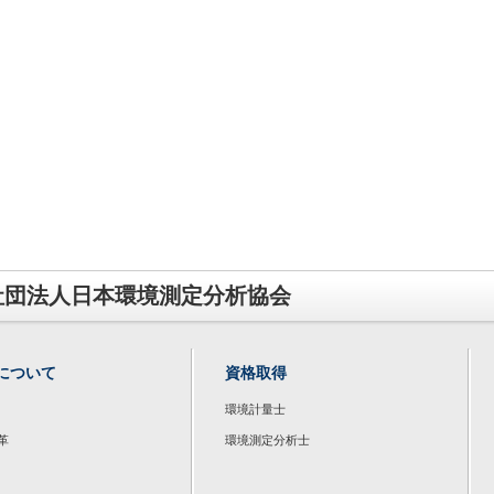
社団法人日本環境測定分析協会
について
資格取得
環境計量士
革
環境測定分析士