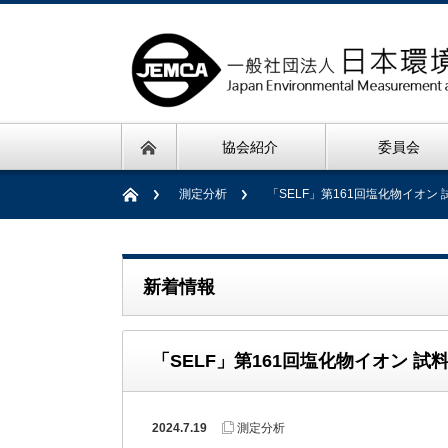
協会紹介
委員会
測定分析
「SELF」第161回塩化物イオン
新着情報
「SELF」第161回塩化物イオン 
2024.7.19
測定分析