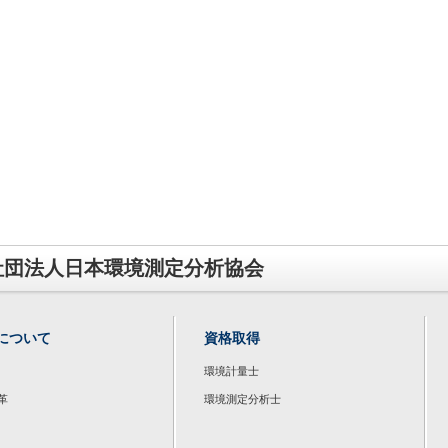
社団法人日本環境測定分析協会
について
資格取得
環境計量士
革
環境測定分析士