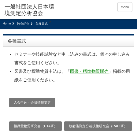
menu
>
Home
協会紹介
各種書式
各種書式
セミナーや技能試験など申し込みの書式は、個々の申し込み
書式をご使用ください。
図書及び標準物質申込は、「
図書・標準物質販売
」掲載の用
紙をご使用ください。
入会申込・会員情報変更
極微量物質研究会（UTA研）
放射能測定分析技術研究会（RADI研）