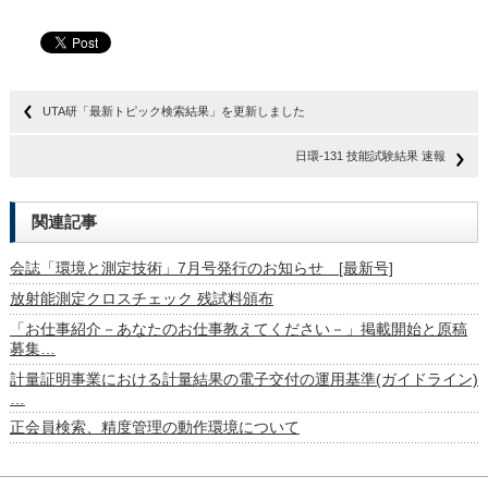
UTA研「最新トピック検索結果」を更新しました
日環-131 技能試験結果 速報
関連記事
会誌「環境と測定技術」7月号発行のお知らせ [最新号]
放射能測定クロスチェック 残試料頒布
「お仕事紹介－あなたのお仕事教えてください－」掲載開始と原稿
募集…
計量証明事業における計量結果の電子交付の運用基準(ガイドライン)
…
正会員検索、精度管理の動作環境について