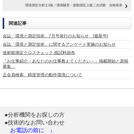
環境測定分析士2級／環境騒音・振動測定上級二次試験 合格発表
関連記事
会誌「環境と測定技術」7月号発行のお知らせ [最新号]
会誌「環境と測定技術」に関するアンケート実施のお知らせ
放射能測定クロスチェック 残試料頒布
「お仕事紹介－あなたのお仕事教えてください－」掲載開始と原稿
募集…
正会員検索、精度管理の動作環境について
●分析機関をお探しの方
●技術的なお問い合わせ
お電話の前に ↓