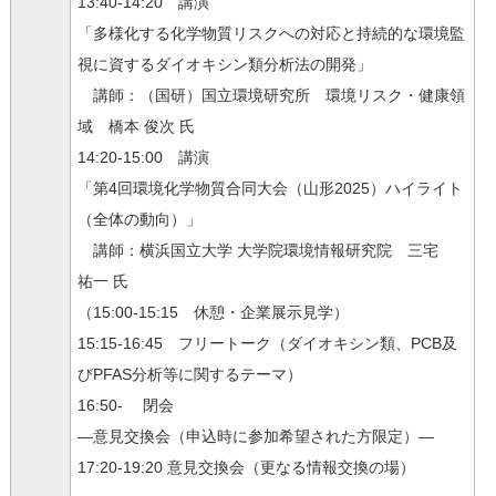
13:40-14:20 講演
「多様化する化学物質リスクへの対応と持続的な環境監
視に資するダイオキシン類分析法の開発」
講師：（国研）国立環境研究所 環境リスク・健康領
域 橋本 俊次 氏
14:20-15:00 講演
「第4回環境化学物質合同大会（山形2025）ハイライト
（全体の動向）」
講師：横浜国立大学 大学院環境情報研究院 三宅
祐一 氏
（15:00-15:15 休憩・企業展示見学）
15:15-16:45 フリートーク（ダイオキシン類、PCB及
びPFAS分析等に関するテーマ）
16:50- 閉会
―意見交換会（申込時に参加希望された方限定）―
17:20-19:20 意見交換会（更なる情報交換の場）