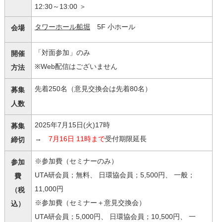
12:30～13:00 ＞
タワーホール船堀
5F 小ホール
会場
「対面参加」のみ
開催
※Web配信はございません
方法
先着250名（意見交換会は先着80名）
募集
人数
2025年7月15日(火)17時
募集
→
7月16日 11時まで
受付期限延長
締切
※参加費（セミナーのみ）
参加
UTA研会員；無料、 日環協会員；5,500円、 一般；
費
11,000円
（税
※参加費（セミナー＋意見交換会）
込）
UTA研会員；5,000円、 日環協会員；10,500円、 一