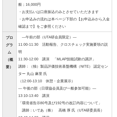
般；16,000円
・お支払いは口座振込のみとさせていただきます
・お申込みの流れは本ページ下部の【お申込みから入金
確認まで】をご参照ください
―午前の部（UTA研会員限定）―
プロ
11:00-11:30 活動報告、クロスチェック実施要領の説
グラ
明
ム
11:30-12:00 講演 「MLAP技能試験の講評」
（概
講師：（独）製品評価技術基盤機構（NITE） 認定セン
要）
ター 丸山 麻里 氏
（12:00-13:10 休憩・企業展示）
― 午後の部（日環協会員及び一般参加可能）―
13:10-13:40 講演
「環境省告示80号及び192号の改訂内容について」
講師：いであ（株） 高橋 厚 氏（UTA研委員長）