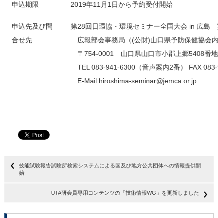
申込期限
2019年11月1日から予約受付開始
申込先及び問
第28回日環協・環境セミナー全国大会 in 広島
合せ先
広報部会事務局（(公財)山口県予防保健協会
〒754-0001 山口県山口市小郡上郷5408番
TEL 083-941-6300（音声案内2番） FAX 083-
E-Mail:hiroshima-seminar@jemca.or.jp
技能試験報告試験所検索システムによる国及び地方公共団体への情報提供開
始
UTA研会員専用コンテンツの「技術情報WG」を更新しました