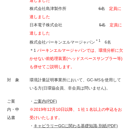
達しました
株式会社島津製作所
6名
定員に
達しました
日本電子株式会社
5名
定員に
達しました
＊1
株式会社パーキンエルマージャパン
6名
＊1
パーキンエルマージャパンでは、環境分析に欠
かせない前処理装置(ヘッドスペースサンプラー等)
も併せてご説明します。
対 象
環境計量証明事業所において、GC-MSを使用して
いる方(日環協会員、非会員は問いません)。
ご案
・
ご案内(PDF)
内・申
※2019年12月10日以降、１社１名以上の申込をお
込書
受けいたします。
・
キャピラリーGCに関わる基礎知識-別紙(PDF)