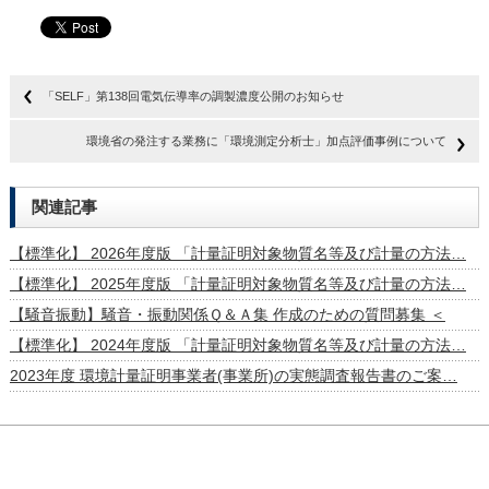
「SELF」第138回電気伝導率の調製濃度公開のお知らせ
環境省の発注する業務に「環境測定分析士」加点評価事例について
関連記事
【標準化】 2026年度版 「計量証明対象物質名等及び計量の方法…
【標準化】 2025年度版 「計量証明対象物質名等及び計量の方法…
【騒音振動】騒音・振動関係Ｑ＆Ａ集 作成のための質問募集 ＜
【標準化】 2024年度版 「計量証明対象物質名等及び計量の方法…
2023年度 環境計量証明事業者(事業所)の実態調査報告書のご案…