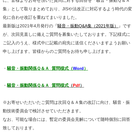
に、皆様よりお寄せ頂いた質問に対する回答を「騒音・振動Ｑ＆Ａ
集」として取りまとめており、JISや法改正に対応するよう時代の変
化に合わせ改訂を重ねてまいりました。
最新版は2021年4月発行の『
騒音・振動Q&A集（2021年版）
』です
が、次回見直しに備えご質問を募集いたしております。下記様式に
ご記入のうえ、様式中に記載の宛先に送信くださいますようお願い
申し上げます。皆様からのご質問をお待ち申し上げます。
・
騒音・振動関係Ｑ＆Ａ_質問様式（
Word
）
・
騒音・振動関係Ｑ＆Ａ_質問様式
（
Pdf
）
※お寄せいただいたご質問は次回Ｑ＆Ａ集の改訂に向け、騒音・振
動技術委員会で検討させていただきます。
なお、可能な場合には、暫定の委員会見解について随時個別に回答
致しております。