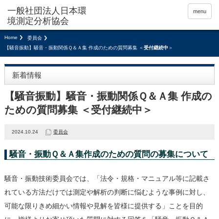
menu
Home
委員会
【騒音振動】騒音・振動関係Ｑ＆Ａ集 作成のための質問募集 ＜
受付継続中
＞
新着情報
【騒音振動】騒音・振動関係Ｑ＆Ａ集 作成の
ための質問募集 ＜
受付継続中
＞
2024.10.24
委員会
騒音・振動Ｑ＆Ａ集作成のための質問の募集について
騒音・振動技術委員会では、「法令・規格・マニュアル等に記載さ
れている方法だけでは測定や解析の判断に悩むような事例に対し、
可能な限りきめ細かい情報や見解を皆様に提供する」ことを目的