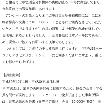
当協会では環境測定分析機関の実態調査を5年毎に実施しており、
今年度はその調査年度にあたります。
アンケートの対象となります環境計量証明登録機関には、既に連
絡者様宛へ文書にてID、パスワードとともにご案内をさせていただ
いたところでありますが（台風の影響により郵便の配達が遅れてい
る地域があるかもしれません）、会員各位には本メールにてあらた
めて調査のご協力をお願いする次第であります。
つきましては、ご多忙の中大変恐縮に存じますが、下記WEBペー
ジよりアクセス頂き、アンケートにご回答くださいますよう、重ね
てお願い申し上げます。
【調査期間】
平成30年10月1日～平成30年10月31日
※ 本調査は、業界の実態を的確に把握するため、協会の会員・非会
員を問わず実施します。アンケートにご協力頂きました事業所様に
は、調査結果の報告書（販売予定価格 会員：10,000円(税別) 非