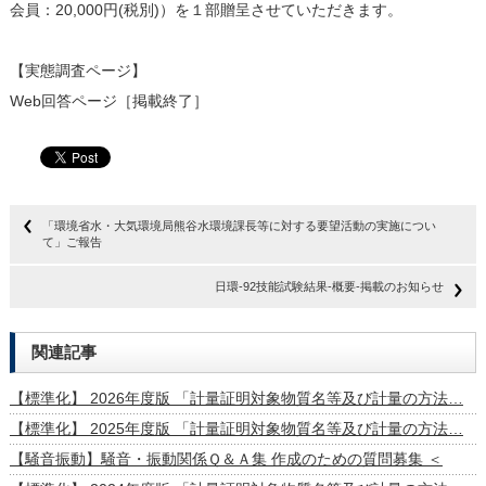
会員：20,000円(税別)）を１部贈呈させていただきます。
【実態調査ページ】
Web回答ページ［掲載終了］
「環境省水・大気環境局熊谷水環境課長等に対する要望活動の実施につい
て」ご報告
日環-92技能試験結果-概要-掲載のお知らせ
関連記事
【標準化】 2026年度版 「計量証明対象物質名等及び計量の方法…
【標準化】 2025年度版 「計量証明対象物質名等及び計量の方法…
【騒音振動】騒音・振動関係Ｑ＆Ａ集 作成のための質問募集 ＜