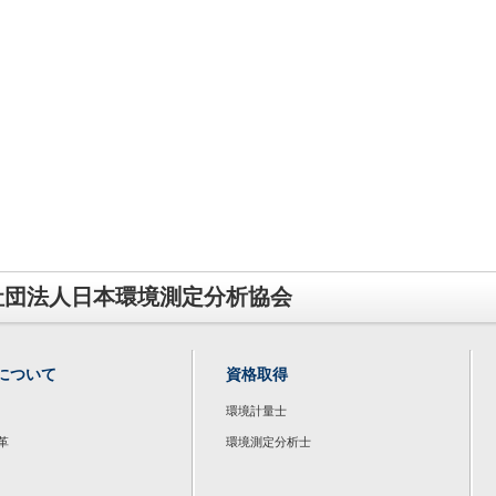
社団法人日本環境測定分析協会
について
資格取得
環境計量士
革
環境測定分析士