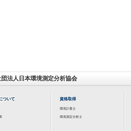
社団法人日本環境測定分析協会
について
資格取得
環境計量士
革
環境測定分析士