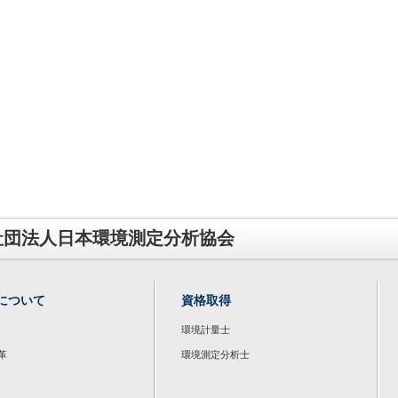
社団法人日本環境測定分析協会
について
資格取得
環境計量士
革
環境測定分析士