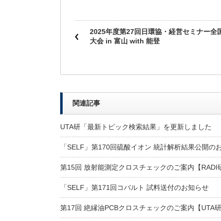
2025年度第27回日環協・経営セミナー全
大会 in 富山 with 能登
関連記事
UTA研「最新トピック検索結果」を更新しました
「SELF」第170回硫酸イオン 統計解析結果公開の
第15回 放射能測定クロスチェックのご案内【RADI
「SELF」第171回コバルト 試料送付のお知らせ
第17回 絶縁油PCBクロスチェックのご案内【UTA