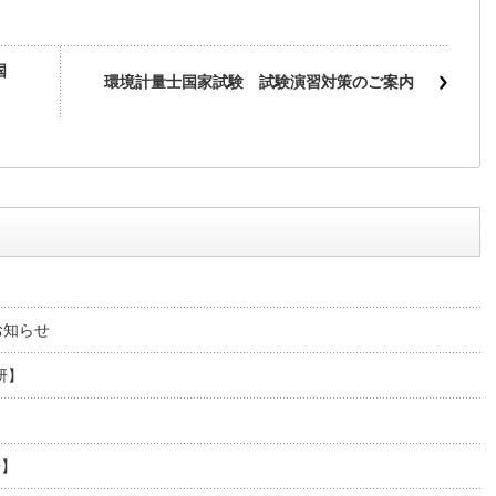
国
環境計量士国家試験 試験演習対策のご案内
お知らせ
研】
研】