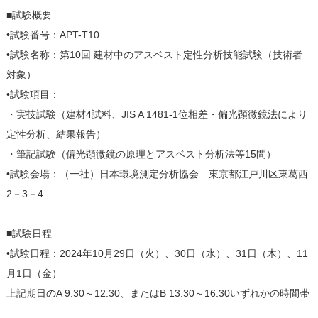
■試験概要
•試験番号：APT-T10
•試験名称：第10回 建材中のアスベスト定性分析技能試験（技術者
対象）
•試験項目：
・実技試験（建材4試料、JIS A 1481-1位相差・偏光顕微鏡法により
定性分析、結果報告）
・筆記試験（偏光顕微鏡の原理とアスベスト分析法等15問）
•試験会場：（一社）日本環境測定分析協会 東京都江戸川区東葛西
2－3－4
■試験日程
•試験日程：2024年10月29日（火）、30日（水）、31日（木）、11
月1日（金）
上記期日のA 9:30～12:30、またはB 13:30～16:30いずれかの時間帯