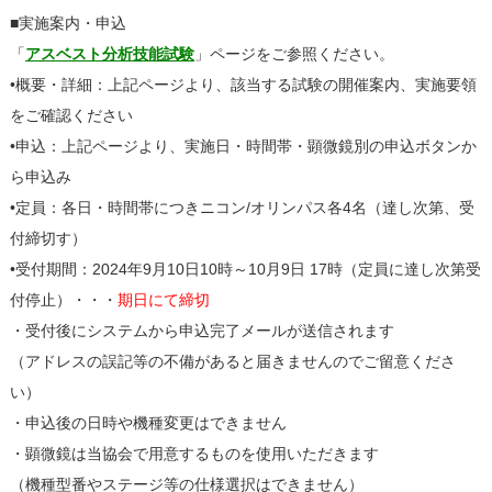
■実施案内・申込
「
アスベスト分析技能試験
」ページをご参照ください。
•概要・詳細：上記ページより、該当する試験の開催案内、実施要領
をご確認ください
•申込：上記ページより、実施日・時間帯・顕微鏡別の申込ボタンか
ら申込み
•定員：各日・時間帯につきニコン/オリンパス各4名（達し次第、受
付締切す）
•受付期間：2024年9月10日10時～10月9日 17時（定員に達し次第受
付停止）・・・
期日にて締切
・受付後にシステムから申込完了メールが送信されます
（アドレスの誤記等の不備があると届きませんのでご留意くださ
い）
・申込後の日時や機種変更はできません
・顕微鏡は当協会で用意するものを使用いただきます
（機種型番やステージ等の仕様選択はできません）