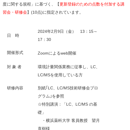
度に関する規程」に基づく、【
更新登録のための点数を付加する講
習会・研修会
】(10点)に指定されています。
2024年2月9日（金） 13：15～
日 時
17：30
開催形式
Zoomによるweb開催
対 象 者
環境計量関係業務に従事し、LC、
LC/MSを使用している方
研修内容
別紙｢LC、LC/MS技術研修会プロ
グラム｣を参照
☆特別講演：「LC、LC/MS の基
礎」
・横浜薬科大学 客員教授 望月
直樹様