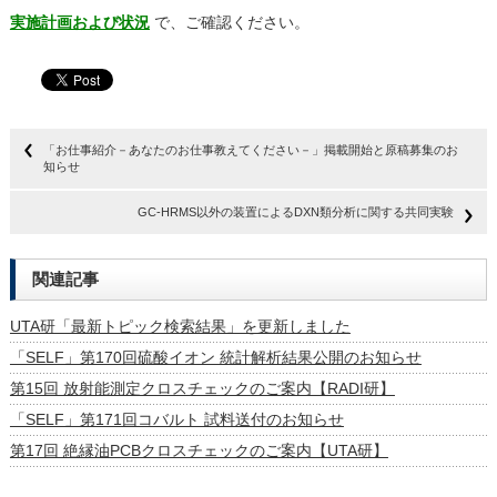
実施計画および状況
で、ご確認ください。
「お仕事紹介－あなたのお仕事教えてください－」掲載開始と原稿募集のお
知らせ
GC-HRMS以外の装置によるDXN類分析に関する共同実験
関連記事
UTA研「最新トピック検索結果」を更新しました
「SELF」第170回硫酸イオン 統計解析結果公開のお知らせ
第15回 放射能測定クロスチェックのご案内【RADI研】
「SELF」第171回コバルト 試料送付のお知らせ
第17回 絶縁油PCBクロスチェックのご案内【UTA研】