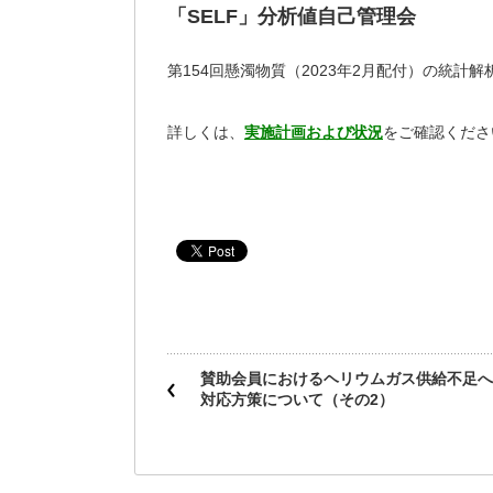
「SELF」分析値自己管理会
第154回懸濁物質（2023年2月配付）の統計
詳しくは、
実施計画および状況
をご確認くださ
賛助会員におけるヘリウムガス供給不足へ
対応方策について（その2）