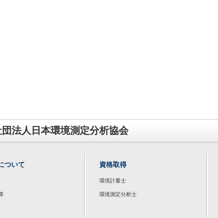
社団法人日本環境測定分析協会
について
資格取得
環境計量士
革
環境測定分析士