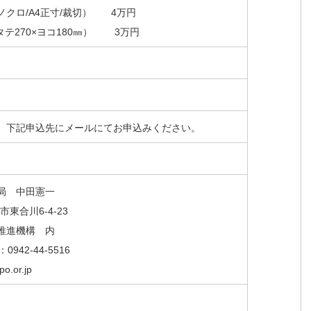
クロ/A4正寸/裁切）
4万円
テ270×ヨコ180㎜）
3万円
、下記申込先にメールにてお申込みください。
。
局 中田憲一
市東合川6-4-23
推進機構 内
：0942-44-5516
o.or.jp