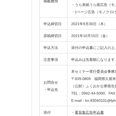
掲載費用
・うら表紙うら面広告（モノ
・1ページ広告（モノクロ/タ
申込締切日
2021年9月30日（木）
原稿締切日
2021年10月15日（金）
申込方法
添付の申込書にご記入の上
注意事項
申込みは先着順になります
本セミナー実行委員会事務
〒839-0809 福岡県久留米
お問合せ
（公財）ふくおか公衆衛生
・申込先
TEL：0942-44-5000、FAX
E-mail：kn-83040101@fphp
添付
・
要旨集広告申込書