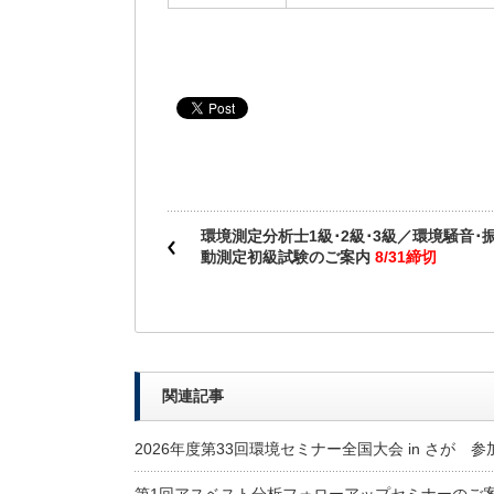
環境測定分析士1級･2級･3級／環境騒音･
動測定初級試験のご案内
8/31締切
関連記事
2026年度第33回環境セミナー全国大会 in さが 