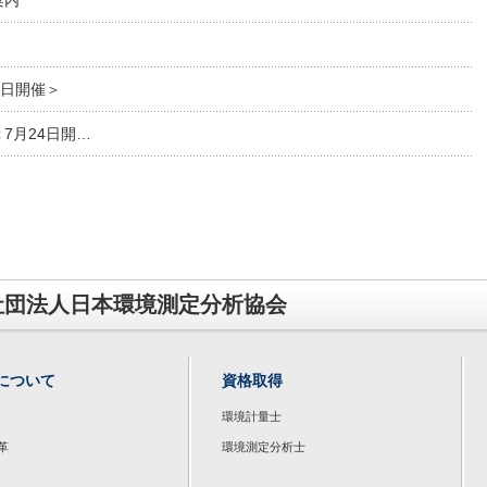
案内
1日開催＞
7月24日開…
社団法人日本環境測定分析協会
について
資格取得
環境計量士
革
環境測定分析士