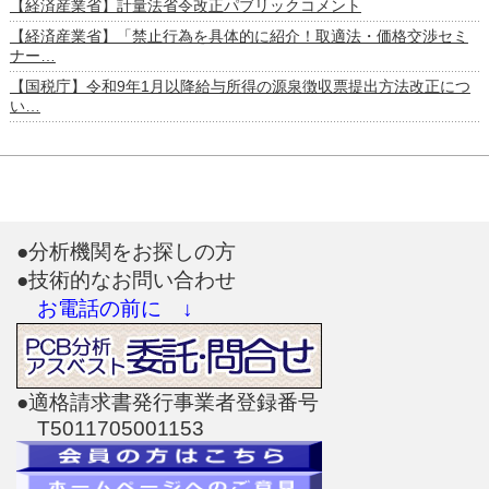
【経済産業省】計量法省令改正パブリックコメント
【経済産業省】「禁止行為を具体的に紹介！取適法・価格交渉セミ
ナー…
【国税庁】令和9年1月以降給与所得の源泉徴収票提出方法改正につ
い…
●分析機関をお探しの方
●技術的なお問い合わせ
お電話の前に ↓
●適格請求書発行事業者登録番号
T5011705001153