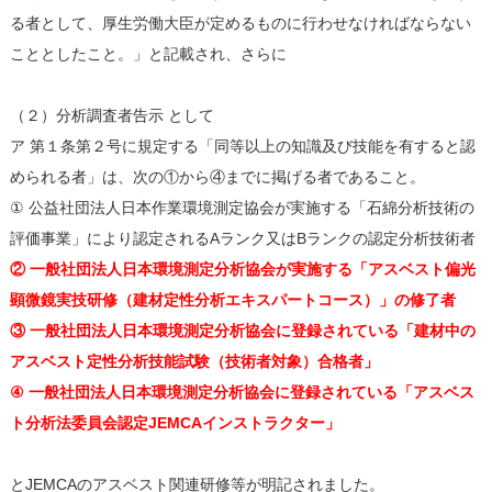
る者として、厚生労働大臣が定めるものに行わせなければならない
こととしたこと。」と記載され、さらに
（２）分析調査者告示 として
ア 第１条第２号に規定する「同等以上の知識及び技能を有すると認
められる者」は、次の①から④までに掲げる者であること。
① 公益社団法人日本作業環境測定協会が実施する「石綿分析技術の
評価事業」により認定されるAランク又はBランクの認定分析技術者
② 一般社団法人日本環境測定分析協会が実施する「アスベスト偏光
顕微鏡実技研修（建材定性分析エキスパートコース）」の修了者
③ 一般社団法人日本環境測定分析協会に登録されている「建材中の
アスベスト定性分析技能試験（技術者対象）合格者」
④ 一般社団法人日本環境測定分析協会に登録されている「アスベス
ト分析法委員会認定JEMCAインストラクター」
とJEMCAのアスベスト関連研修等が明記されました。