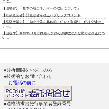
ご協…
【環境省】「夏季の省エネルギーの取組について」
【経済産業省】計量法省令改正パブリックコメント
【経済産業省】「禁止行為を具体的に紹介！取適法・価格交渉セミ
ナー…
【国税庁】令和9年1月以降給与所得の源泉徴収票提出方法改正につ
い…
●分析機関をお探しの方
●技術的なお問い合わせ
お電話の前に ↓
●適格請求書発行事業者登録番号