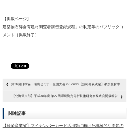
【掲載ページ】
建築物石綿含有建材調査者講習登録規程」の制定等のパブリックコ
メント［掲載終了］
第26回日環協・環境セミナー全国大会 in Sendai【技術発表決定】参加受付中
【北海道支部】平成30年度 第27回環境測定分析技術研究会発表会開催報告
関連記事
【経済産業省】マイナンバーカード活用等に向けた積極的な周知の