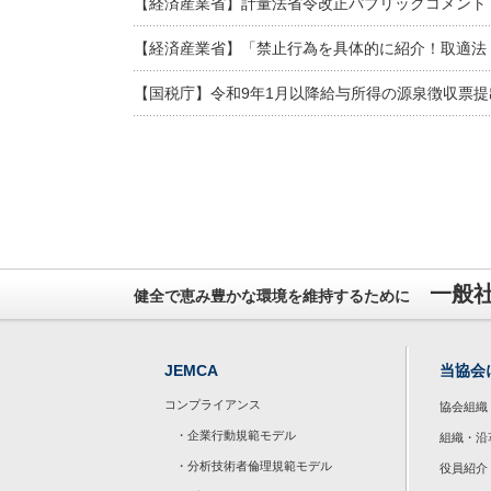
【経済産業省】計量法省令改正パブリックコメント
【経済産業省】「禁止行為を具体的に紹介！取適法
【国税庁】令和9年1月以降給与所得の源泉徴収票
一般
健全で恵み豊かな環境を維持するために
JEMCA
当協会
コンプライアンス
協会組織
・企業行動規範モデル
組織・沿
・分析技術者倫理規範モデル
役員紹介