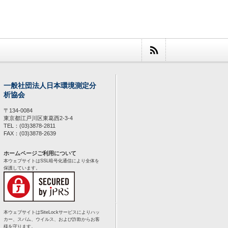
一般社団法人日本環境測定分
析協会
〒134-0084
東京都江戸川区東葛西2-3-4
TEL：(03)3878-2811
FAX：(03)3878-2639
ホームページご利用について
本ウェブサイトはSSL暗号化通信により全体を
保護しています。
本ウェブサイトはSiteLockサービスによりハッ
カー、スパム、ウイルス、および詐欺からお客
様を守ります。