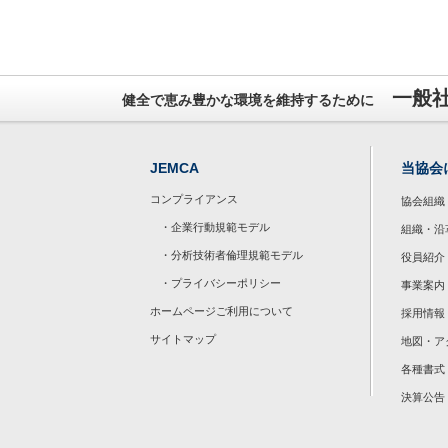
一般
健全で恵み豊かな環境を維持するために
JEMCA
当協会
コンプライアンス
協会組織
・企業行動規範モデル
組織・沿
・分析技術者倫理規範モデル
役員紹介
・プライバシーポリシー
事業案内
ホームページご利用について
採用情報
サイトマップ
地図・ア
各種書式
決算公告