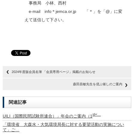
事務局 小林、西村
e-mail info＊jemca.or.jp 「＊」を「@」に変
えて送信して下さい。
2024年度版会員名簿 「会員専用ページ」掲載のお知らせ
森田昌敏先生を偲ぶ催しのご案内
関連記事
st<…
UILI（国際民間試験所連合）」年会のご案内（1
「環境省 大森水・大気環境局長に対する要望活動の実施につい
て」ご…