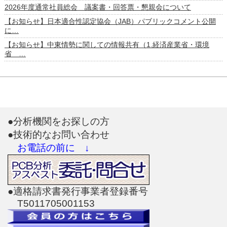
2026年度通常社員総会 議案書・回答票・懇親会について
【お知らせ】日本適合性認定協会（JAB）パブリックコメント公開
に…
【お知らせ】中東情勢に関しての情報共有（1.経済産業省・環境
省 …
●分析機関をお探しの方
●技術的なお問い合わせ
お電話の前に ↓
●適格請求書発行事業者登録番号
T5011705001153