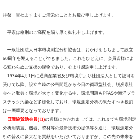
拝啓 貴社ますますご清栄のこととお慶び申し上げます。
平素は格別のご高配を賜り厚く御礼申し上げます。
一般社団法人日本環境測定分析協会は、おかげをもちまして設立
50周年を迎えることができました。これもひとえに、会員皆様によ
る変わらぬご支援の賜物であり、心より感謝申し上げます。
1974年4月1日に通商産業省及び環境庁より社団法人として認可を
受けて以降、設立当時の公害問題から今日の循環型社会、脱炭素社
会へと取巻く環境が大きく変化する中、環境問題もPFASや海洋プラ
スチック汚染など多様化しており、環境測定分析の果たすべき役割
は一層重要となっております。
日環協賛助会員(ロ)
の皆様におかれましては、これまでも環境測定
分析用装置、機器、資材等の最新技術の提供等を通じ、環境測定分
析の普及に多大なる貢献をいただいておりますが、この先の未来を