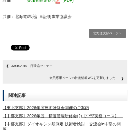
詳細
参加者募集案内
（PDF)
共催：北海道環境計量証明事業協議会
北海道支部ページへ
JASIS2015 日環協セミナー
会員専用ページの技術情報WGを更新しました。
関連記事
【東北支部】2026年度技術研修会開催のご案内
【中部支部】2026年度「精度管理研修会(2)【中堅実務コース】…
【中部支部】ダイオキシン類測定 技術者検討・交流会in中部の開
催…