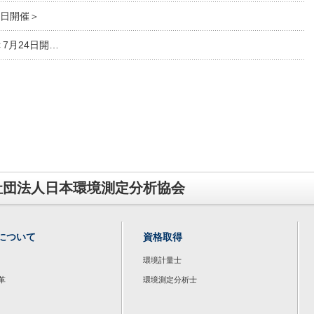
1日開催＞
7月24日開…
社団法人日本環境測定分析協会
について
資格取得
環境計量士
革
環境測定分析士