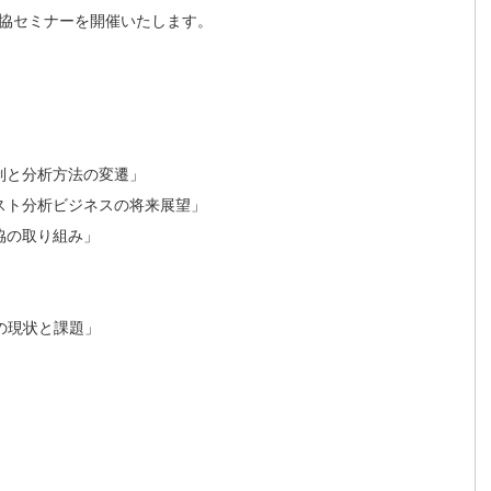
日環協セミナーを開催いたします。
制と分析方法の変遷」
スト分析ビジネスの将来展望」
協の取り組み」
染の現状と課題」