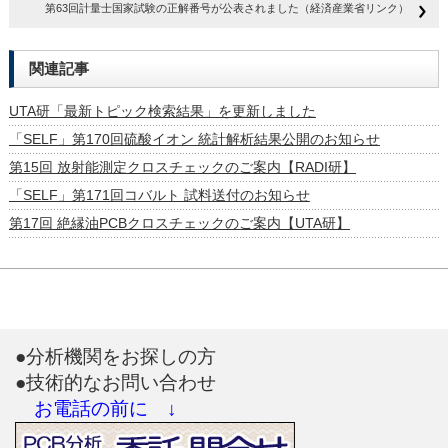
第63回計量士国家試験の正解番号が公表されました（経済産業省リンク）
関連記事
UTA研「最新トピック検索結果」を更新しました
「SELF」第170回硫酸イオン 統計解析結果公開のお知らせ
第15回 放射能測定クロスチェックのご案内【RADI研】
「SELF」第171回コバルト 試料送付のお知らせ
第17回 絶縁油PCBクロスチェックのご案内【UTA研】
●分析機関をお探しの方
●技術的なお問い合わせ
お電話の前に ↓