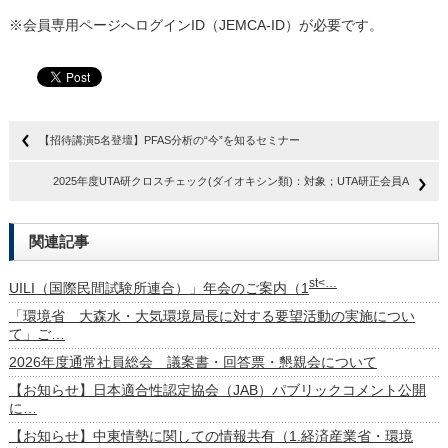
※会員専用ページへログインID（JEMCA-ID）が必要です。
【招待講演5名登壇】PFAS分析の“今”を知るセミナー
2025年度UTA研クロスチェック(ダイオキシン類)：対象；UTA研正会員A
関連記事
st<…
UILI（国際民間試験所連合）」年会のご案内（1
「環境省 大森水・大気環境局長に対する要望活動の実施につい
て」ご…
2026年度通常社員総会 議案書・回答票・懇親会について
【お知らせ】日本適合性認定協会（JAB）パブリックコメント公開
に…
【お知らせ】中東情勢に関しての情報共有（1.経済産業省・環境