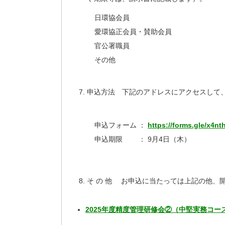
日環協会員
愛環協正会員・賛助会員
官公署職員
その他
申込方法 下記のアドレスにアクセスして
申込フォーム ：
https://forms.gle/x4n
申込期限 ： 9月4日（木）
そ の 他 お申込に当たっては上記の他、
2025年度精度管理研修会②（中堅実務コース