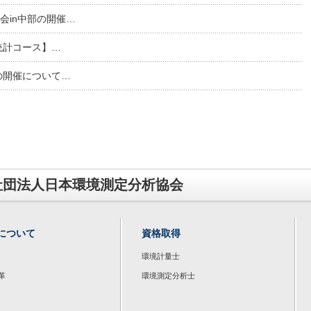
会in中部の開催…
礎統計コース】…
の開催について…
社団法人日本環境測定分析協会
について
資格取得
環境計量士
革
環境測定分析士