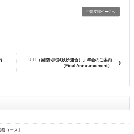
中部支部ページへ
内
UILI（国際民間試験所連合）」年会のご案内
（Final Announcement）
堅実務コース】…