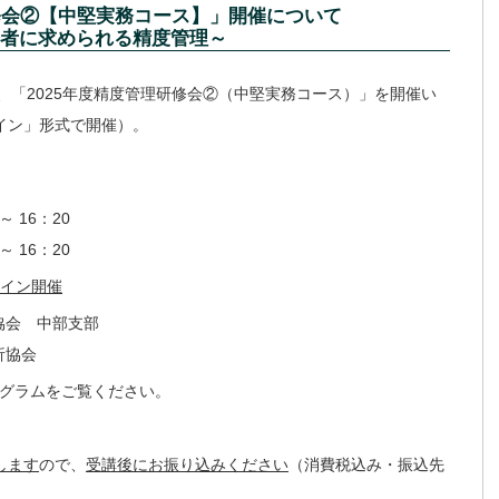
研修会②【中堅実務コース】」開催について
者に求められる精度管理～
に、「2025年度精度管理研修会②（中堅実務コース）」を開催い
イン」形式で開催）。
 16：20
～ 16：20
ライン開催
協会 中部支部
析協会
ログラムをご覧ください。
します
ので、
受講後にお振り込みください
（消費税込み・振込先