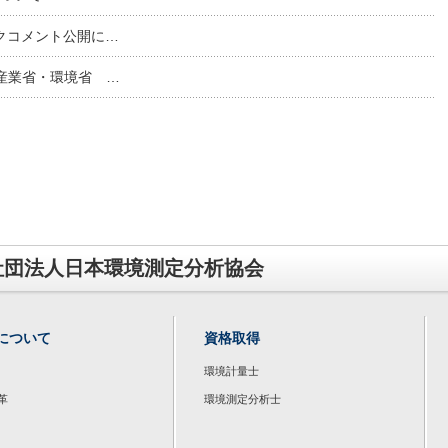
クコメント公開に…
産業省・環境省 …
社団法人日本環境測定分析協会
について
資格取得
環境計量士
革
環境測定分析士