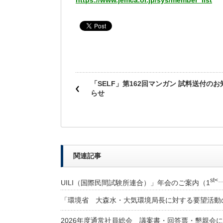
https://www.jemca.or.jp/sys/member_list
「SELF」第162回マンガン 試料送付のお
らせ
関連記事
st<
UILI（国際民間試験所連合）」年会のご案内（1
「環境省 大森水・大気環境局長に対する要望活動
2026年度通常社員総会 議案書・回答票・懇親会