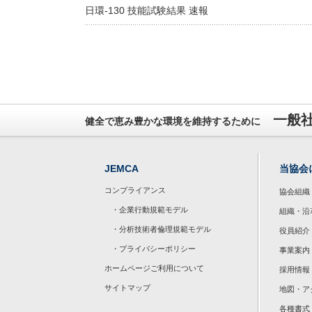
日環-130 技能試験結果 速報
一般
健全で恵み豊かな環境を維持するために
JEMCA
当協会
コンプライアンス
協会組織
・企業行動規範モデル
組織・沿
・分析技術者倫理規範モデル
役員紹介
・プライバシーポリシー
事業案内
ホームページご利用について
採用情報
サイトマップ
地図・ア
各種書式