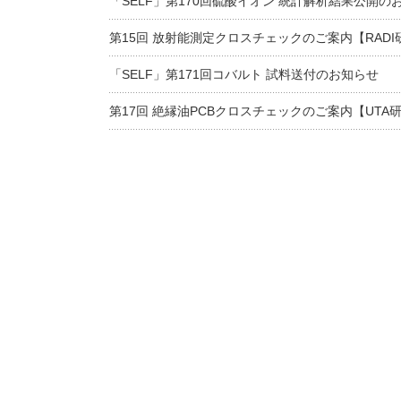
「SELF」第170回硫酸イオン 統計解析結果公開の
第15回 放射能測定クロスチェックのご案内【RADI
「SELF」第171回コバルト 試料送付のお知らせ
第17回 絶縁油PCBクロスチェックのご案内【UTA