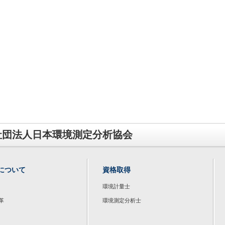
社団法人日本環境測定分析協会
について
資格取得
環境計量士
革
環境測定分析士