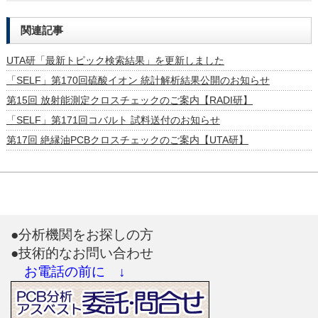
関連記事
UTA研「最新トピック検索結果」を更新しました
「SELF」第170回硫酸イオン 統計解析結果公開のお知らせ
第15回 放射能測定クロスチェックのご案内【RADI研】
「SELF」第171回コバルト 試料送付のお知らせ
第17回 絶縁油PCBクロスチェックのご案内【UTA研】
●分析機関をお探しの方
●技術的なお問い合わせ
お電話の前に ↓