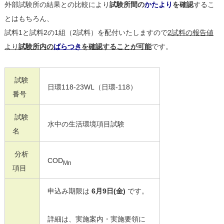
外部試験所の結果との比較により
試験所間の
かたより
を確認
するこ
とはもちろん、
試料1と試料2の1組（2試料）を配付いたしますので
2試料の報告値
より
試験所内の
ばらつき
を確認することが可能
です。
試験
日環118-23WL（日環-118）
番号
試験
水中の生活環境項目試験
名
分析
COD
Mn
項目
申込み期限は
6月9日(金)
です。
詳細は、実施案内・実施要領に