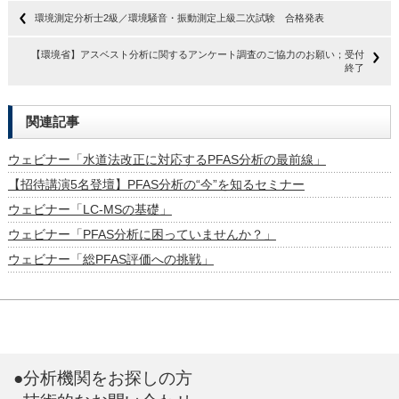
環境測定分析士2級／環境騒音・振動測定上級二次試験 合格発表
【環境省】アスベスト分析に関するアンケート調査のご協力のお願い；受付
終了
関連記事
ウェビナー「水道法改正に対応するPFAS分析の最前線」
【招待講演5名登壇】PFAS分析の“今”を知るセミナー
ウェビナー「LC-MSの基礎」
ウェビナー「PFAS分析に困っていませんか？」
ウェビナー「総PFAS評価への挑戦」
●分析機関をお探しの方