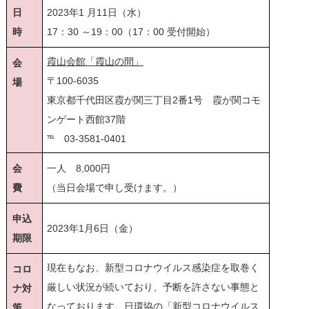
日
2023年1 月11日（水）
時
17：30 ～19：00（17：00 受付開始）
霞山会館「霞山の間」
会
〒100-6035
場
東京都千代田区霞が関三丁目2番1号 霞が関コモ
ンゲート西館37階
℡ 03-3581-0401
会
一人 8,000円
費
（当日会場で申し受けます。）
申込
2023年1月6日（金）
期限
現在もなお、新型コロナウイルス感染症を取巻く
コロ
厳しい状況が続いており、予断を許さない事態と
ナ対
なっております。日環協の「
新型コロナウイルス
策