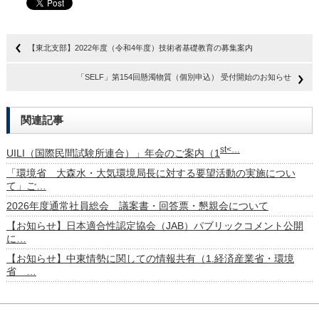
【東北支部】2022年度（令和4年度）技術者基礎教育の募集案内
「SELF」第154回懸濁物質（個別申込） 受付開始のお知らせ
関連記事
st<…
UILI（国際民間試験所連合）」年会のご案内（1
「環境省 大森水・大気環境局長に対する要望活動の実施につい
て」ご…
2026年度通常社員総会 議案書・回答票・懇親会について
【お知らせ】日本適合性認定協会（JAB）パブリックコメント公開
に…
【お知らせ】中東情勢に関しての情報共有（1.経済産業省・環境
省 …