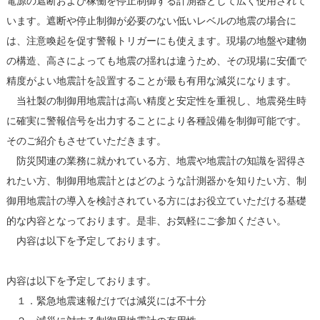
電源の遮断および稼働を停止制御する計測器として広く使用されて
います。遮断や停止制御が必要のない低いレベルの地震の場合に
は、注意喚起を促す警報トリガーにも使えます。現場の地盤や建物
の構造、高さによっても地震の揺れは違うため、その現場に安価で
精度がよい地震計を設置することが最も有用な減災になります。
当社製の制御用地震計は高い精度と安定性を重視し、地震発生時
に確実に警報信号を出力することにより各種設備を制御可能です。
そのご紹介もさせていただきます。
防災関連の業務に就かれている方、地震や地震計の知識を習得さ
れたい方、制御用地震計とはどのような計測器かを知りたい方、制
御用地震計の導入を検討されている方にはお役立ていただける基礎
的な内容となっております。是非、お気軽にご参加ください。
内容は以下を予定しております。
内容は以下を予定しております。
１．緊急地震速報だけでは減災には不十分