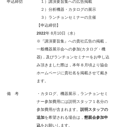
申込締切
１）講演要旨集への広告掲載
２）分析機器・カタログの展示
３）ランチョンセミナーの主催
【申込締切】
2022
年 8月10日（水）
※『講演要旨集』への貴社広告の掲載，
一般機器展示会への参加(カタログ・機
器)，及びランチョンセミナーをお申し込
み頂きました際は，本年８月頃より協会
ホームページに貴社名を掲載させて戴き
ます。
備 考
・カタログ、機器展示，ランチョンセミ
ナー参加費用には説明スタッフ１名分の
参加費用が含まれます。
説明スタッフの
追加
を希望される場合は，
懇親会参加申
込
をお願いします。