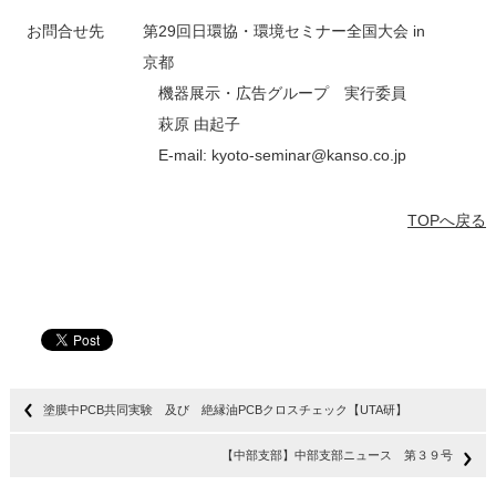
お問合せ先
第29回日環協・環境セミナー全国大会 in
京都
機器展示・広告グループ 実行委員
萩原 由起子
E-mail: kyoto-seminar@kanso.co.jp
TOPへ戻る
塗膜中PCB共同実験 及び 絶縁油PCBクロスチェック【UTA研】
【中部支部】中部支部ニュース 第３９号