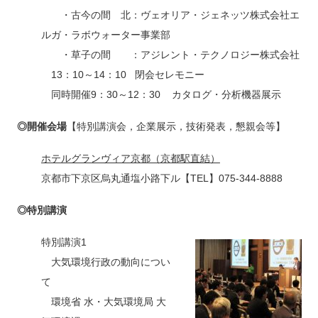
・古今の間 北：ヴェオリア・ジェネッツ株式会社エ
ルガ・ラボウォーター事業部
・草子の間 ：アジレント・テクノロジー株式会社
13：10～14：10 閉会セレモニー
同時開催9：30～12：30 カタログ・分析機器展示
◎開催会場
【特別講演会，企業展示，技術発表，懇親会等】
ホテルグランヴィア京都（京都駅直結）
京都市下京区烏丸通塩小路下ル【TEL】075-344-8888
◎特別講演
特別講演1
大気環境行政の動向につい
て
環境省 水・大気環境局 大