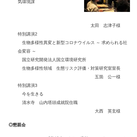
気環境課
太田 志津子様
特別講演2
生物多様性異変と新型コロナウイルス ～ 求められる社
会変容 ～
国立研究開発法人国立環境研究所
生物多様性領域 生態リスク評価・対策研究室室長
五箇 公一様
特別講演3
今を生きる
清水寺 山内塔頭成就院住職
大西 英玄様
◎懇親会