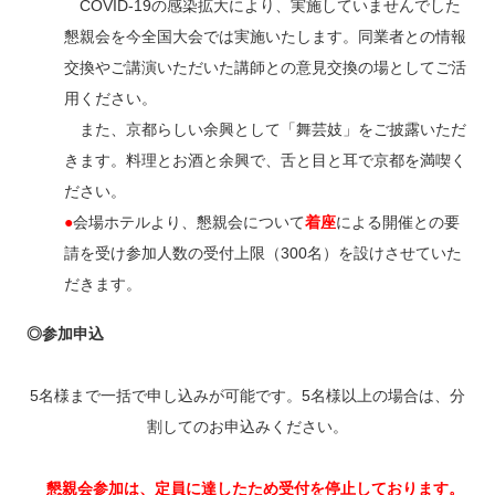
COVID-19の感染拡大により、実施していませんでした
懇親会を今全国大会では実施いたします。同業者との情報
交換やご講演いただいた講師との意見交換の場としてご活
用ください。
また、京都らしい余興として「舞芸妓」をご披露いただ
きます。料理とお酒と余興で、舌と目と耳で京都を満喫く
ださい。
●
会場ホテルより、懇親会について
着座
による開催との要
請を受け参加人数の受付上限（300名）を設けさせていた
だきます。
◎参加申込
5名様まで一括で申し込みが可能です。5名様以上の場合は、分
割してのお申込みください。
懇親会参加は、定員に達したため受付を停止しております。