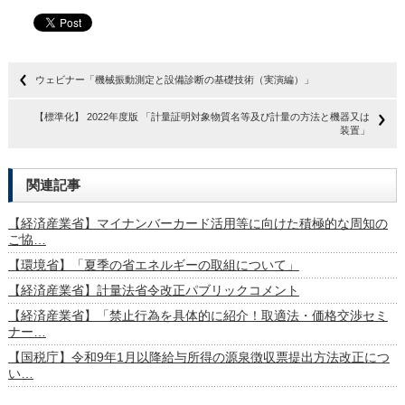
ウェビナー「機械振動測定と設備診断の基礎技術（実演編）」
【標準化】 2022年度版 「計量証明対象物質名等及び計量の方法と機器又は
装置」
関連記事
【経済産業省】マイナンバーカード活用等に向けた積極的な周知の
ご協…
【環境省】「夏季の省エネルギーの取組について」
【経済産業省】計量法省令改正パブリックコメント
【経済産業省】「禁止行為を具体的に紹介！取適法・価格交渉セミ
ナー…
【国税庁】令和9年1月以降給与所得の源泉徴収票提出方法改正につ
い…