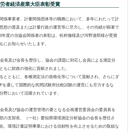
労者経済産業大臣表彰受賞
関係事業者、計量関係団体等の職務において、多年にわたって計
思想の普及または計量行政の運営等に尽力し、その功績が顕著で
3年度の当協会関係者の表彰は、松村徹様及び河野達郎様が受賞
もにお知らせいたします。
副会長及び会長を歴任し、協会の課題に対応し会員による測定分
ともに財政の強化に貢献されました。
るとともに、各種測定法の規格化等について貢献され、さらにダ
ILPを通して国際的な民間試験所比較試験の運営にも尽力するな
分野において活躍されています。
副会長及び協会の運営管理の要となる企画運営委員会の委員長を
部の支部長、（一社）愛知県環境測定分析協会の会長を歴任さ
化、環境計量証明事業における信頼性を向上させるための取組な