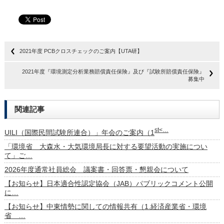
2021年度 PCBクロスチェックのご案内【UTA研】
2021年度『環境測定分析業務賠償責任保険』及び『試験所賠償責任保険』
募集中
関連記事
st<…
UILI（国際民間試験所連合）」年会のご案内（1
「環境省 大森水・大気環境局長に対する要望活動の実施につい
て」ご…
2026年度通常社員総会 議案書・回答票・懇親会について
【お知らせ】日本適合性認定協会（JAB）パブリックコメント公開
に…
【お知らせ】中東情勢に関しての情報共有（1.経済産業省・環境
省 …