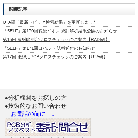
関連記事
UTA研「最新トピック検索結果」を更新しました
「SELF」第170回硫酸イオン 統計解析結果公開のお知らせ
第15回 放射能測定クロスチェックのご案内【RADI研】
「SELF」第171回コバルト 試料送付のお知らせ
第17回 絶縁油PCBクロスチェックのご案内【UTA研】
●分析機関をお探しの方
●技術的なお問い合わせ
お電話の前に ↓