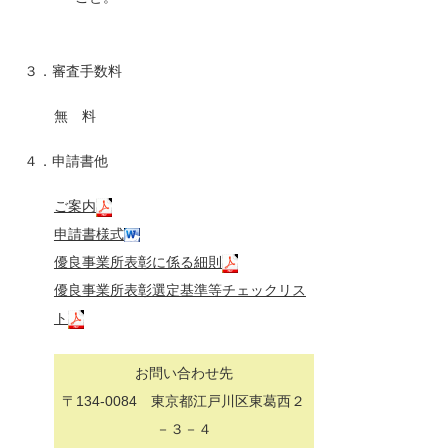
３．審査手数料
無 料
４．申請書他
ご案内
申請書様式
優良事業所表彰に係る細則
優良事業所表彰選定基準等チェックリス
ト
お問い合わせ先
〒134-0084 東京都江戸川区東葛西２
－３－４