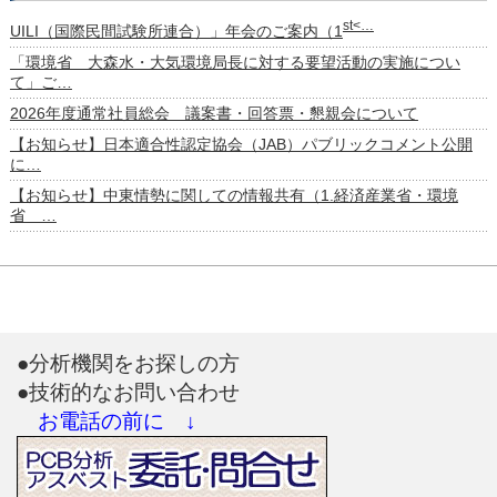
st<…
UILI（国際民間試験所連合）」年会のご案内（1
「環境省 大森水・大気環境局長に対する要望活動の実施につい
て」ご…
2026年度通常社員総会 議案書・回答票・懇親会について
【お知らせ】日本適合性認定協会（JAB）パブリックコメント公開
に…
【お知らせ】中東情勢に関しての情報共有（1.経済産業省・環境
省 …
●分析機関をお探しの方
●技術的なお問い合わせ
お電話の前に ↓