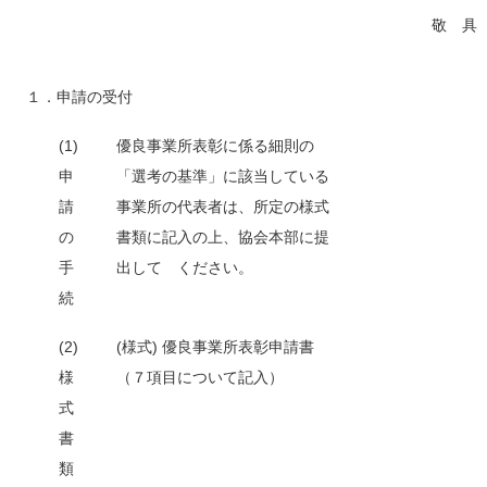
敬 具
１．申請の受付
(1)
優良事業所表彰に係る細則の
申
「選考の基準」に該当している
請
事業所の代表者は、所定の様式
の
書類に記入の上、協会本部に提
手
出して ください。
続
(2)
(様式) 優良事業所表彰申請書
様
（７項目について記入）
式
書
類