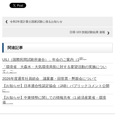
令和2年度計量士国家試験に係るお知らせ
日環-103 技能試験結果 速報
関連記事
st<…
UILI（国際民間試験所連合）」年会のご案内（1
「環境省 大森水・大気環境局長に対する要望活動の実施につい
て」ご…
2026年度通常社員総会 議案書・回答票・懇親会について
【お知らせ】日本適合性認定協会（JAB）パブリックコメント公開
に…
【お知らせ】中東情勢に関しての情報共有（1.経済産業省・環境
省 …