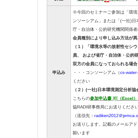
※今回のセミナーご参加は「環境
ンソーシアム」または「(一社)
庁・自治体・公的研究機関関係者
会員種別により申し込み方法が異
（１）「環境水等の放射性セシウ
員、
および省庁・自治体・公的研
双方の会員になっておられる場合
申込み
・・・コンソーシアム（
cs-water
ください
（２）(一社)日本環境測定分析協
こちらの
参加申込書
（Excel）
協RADI研事務局にお送りくださ
（送信先：
radiken2012
＠jemca.or
お送りします。記載のメールアド
願います