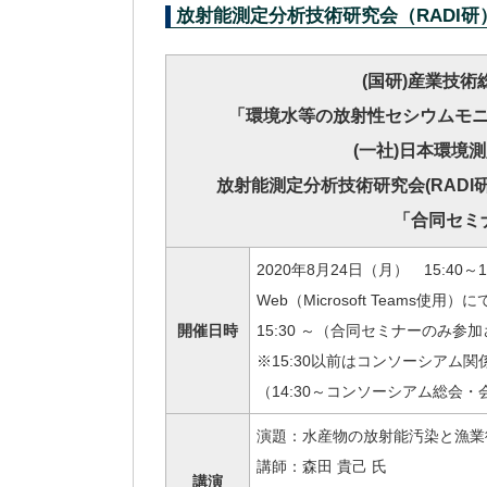
放射能測定分析技術研究会（RADI研）
(国研)産業技術
「環境水等の放射性セシウムモ
(一社)日本環境
放射能測定分析技術研究会(RADI研
「合同セミ
2020年8月24日（月） 15:40～
Web（Microsoft Teams
開催日時
15:30 ～（合同セミナーのみ
※15:30以前はコンソーシアム
（14:30～コンソーシアム総会
演題：水産物の放射能汚染と漁業
講師：森田 貴己 氏
講演