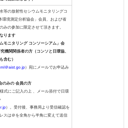
水等の放射性セシウムモニタリングコ
日本環境測定分析協会」会員、および省
のみの参加に限定させて頂きます。
なります
ムモニタリング コンソーシアム」会
究機関関係者の方（コンソと日環協、
も含む）
-ml＠aist.go.jp
）宛にメールでお申込み
会のみの 会員の方
様式にご記入の上 、メール添付で日環
い
.jp
）。受付後、事務局より受信確認を
レスは＠を全角から半角に変えて送信