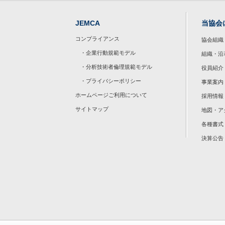
JEMCA
当協会
コンプライアンス
協会組織
・企業行動規範モデル
組織・沿
・分析技術者倫理規範モデル
役員紹介
・プライバシーポリシー
事業案内
ホームページご利用について
採用情報
サイトマップ
地図・ア
各種書式
決算公告