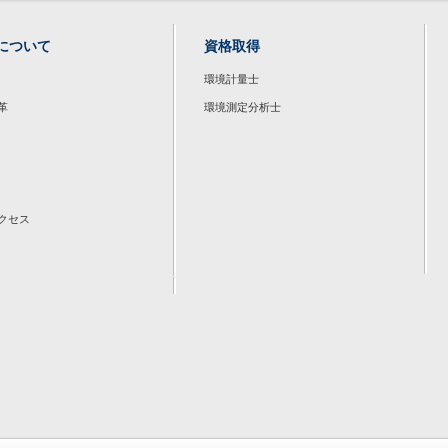
について
資格取得
環境計量士
革
環境測定分析士
クセス