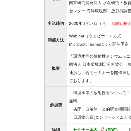
国立研究開発法人 水産研究・教
センター 海洋環境部 放射能調
申込締切
2020年8月
17日（月）
期限延長8
Webinar（ウェビナー）方式
開催方法
MicroSoft Teamsにより
「環境水等の放射性セシウムモニ
団法人 日本環境測定分析協会 放
概要
連携し、合同セミナーを開催致し
ております。
・環境水等の放射性セシウムモニ
無料
参加費
・省庁・自治体・公的研究機関関
・日環協会員(コンソーシアム非会
詳細
セミナー案内
（PDF）
（