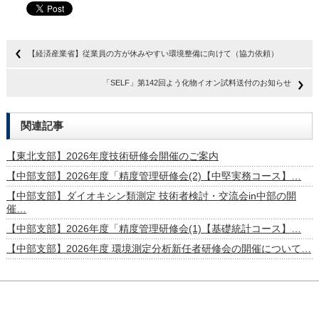
【経済産業省】従業員の方が休みやすい環境整備に向けて（協力依頼）
「SELF」第142回よう化物イオン試料送付のお知らせ
関連記事
【東北支部】2026年度技術研修会開催のご案内
【中部支部】2026年度「精度管理研修会(2)【中堅実務コース】…
【中部支部】ダイオキシン類測定 技術者検討・交流会in中部の開
催…
【中部支部】2026年度「精度管理研修会(1)【基礎統計コース】…
【中部支部】2026年度 環境測定分析新任者研修会の開催について…