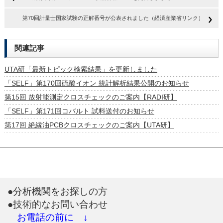
第70回計量士国家試験の正解番号が公表されました（経済産業省リンク）
関連記事
UTA研「最新トピック検索結果」を更新しました
「SELF」第170回硫酸イオン 統計解析結果公開のお知らせ
第15回 放射能測定クロスチェックのご案内【RADI研】
「SELF」第171回コバルト 試料送付のお知らせ
第17回 絶縁油PCBクロスチェックのご案内【UTA研】
●分析機関をお探しの方
●技術的なお問い合わせ
お電話の前に ↓