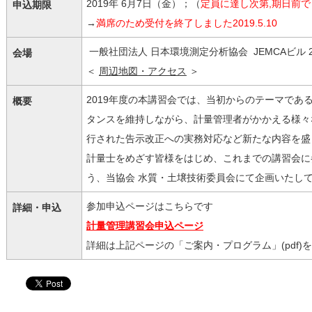
2019年 6月7日（金）；（
定員に達し次第,期日前
申込期限
→
満席のため受付を終了しました2019.5.10
一般社団法人 日本環境測定分析協会 JEMCAビル 
会場
＜
周辺地図・アクセス
＞
2019年度の本講習会では、当初からのテーマであ
概要
タンスを維持しながら、計量管理者がかかえる様々
行された告示改正への実務対応など新たな内容を盛
計量士をめざす皆様をはじめ、これまでの講習会に
う、当協会 水質・土壌技術委員会にて企画いたし
参加申込ページはこちらです
詳細・申込
計量管理講習会申込ページ
詳細は上記ページの「ご案内・プログラム」(pdf)